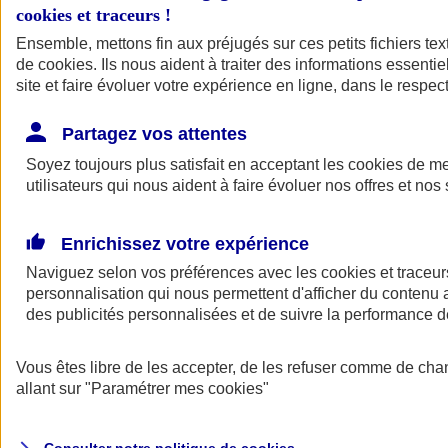
cookies et traceurs
!
Ensemble, mettons fin aux préjugés sur ces petits fichiers te
de
cookies
. Ils nous aident à traiter des informations essentie
site et faire évoluer votre expérience en ligne, dans le respect
Partagez vos attentes
Assurance Auto
Soyez toujours plus satisfait en acceptant les
Retour à la section précédente
cookies
de mes
utilisateurs qui nous aident à faire évoluer nos offres et nos 
Fermer le menu principal
Enrichissez votre expérience
Naviguez selon vos préférences avec les
cookies et traceur
personnalisation qui nous permettent d'afficher du contenu a
des publicités personnalisées et de suivre la performance
Vous êtes libre de les accepter, de les refuser comme de cha
Assurance auto
allant sur
"Paramétrer mes
cookies
"
Assurance jeune conducteur
Assurance forfait km
Assurance véhicule de collection
Assurance monospace