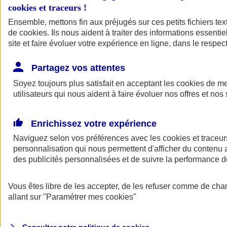
cookies et traceurs
!
Ensemble, mettons fin aux préjugés sur ces petits fichiers te
de
cookies
. Ils nous aident à traiter des informations essentie
site et faire évoluer votre expérience en ligne, dans le respect
Partagez vos attentes
Assurance Auto
Soyez toujours plus satisfait en acceptant les
Retour à la section précédente
cookies
de mes
utilisateurs qui nous aident à faire évoluer nos offres et nos 
Fermer le menu principal
Enrichissez votre expérience
Naviguez selon vos préférences avec les
cookies et traceur
personnalisation qui nous permettent d'afficher du contenu a
des publicités personnalisées et de suivre la performance
Vous êtes libre de les accepter, de les refuser comme de cha
Assurance auto
allant sur
"Paramétrer mes
cookies
"
Assurance jeune conducteur
Assurance forfait km
Assurance véhicule de collection
Assurance monospace