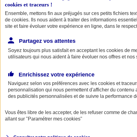
cookies et traceurs
!
Ensemble, mettons fin aux préjugés sur ces petits fichiers te
de
cookies
. Ils nous aident à traiter des informations essentie
site et faire évoluer votre expérience en ligne, dans le respect
Partagez vos attentes
Assurance Auto
Soyez toujours plus satisfait en acceptant les
Retour à la section précédente
cookies
de mes
utilisateurs qui nous aident à faire évoluer nos offres et nos 
Fermer le menu principal
Enrichissez votre expérience
Naviguez selon vos préférences avec les
cookies et traceur
personnalisation qui nous permettent d'afficher du contenu a
des publicités personnalisées et de suivre la performance
Vous êtes libre de les accepter, de les refuser comme de cha
Assurance auto
allant sur
"Paramétrer mes
cookies
"
Assurance jeune conducteur
Assurance forfait km
Assurance véhicule de collection
Assurance monospace