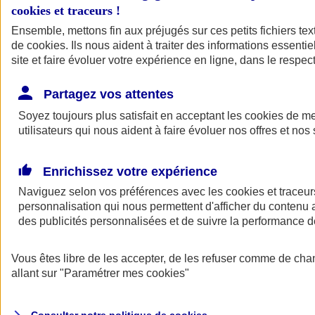
cookies et traceurs
!
Ensemble, mettons fin aux préjugés sur ces petits fichiers te
de
cookies
. Ils nous aident à traiter des informations essentie
site et faire évoluer votre expérience en ligne, dans le respect
Partagez vos attentes
Assurance Auto
Soyez toujours plus satisfait en acceptant les
Retour à la section précédente
cookies
de mes
utilisateurs qui nous aident à faire évoluer nos offres et nos 
Fermer le menu principal
Enrichissez votre expérience
Naviguez selon vos préférences avec les
cookies et traceur
personnalisation qui nous permettent d'afficher du contenu a
des publicités personnalisées et de suivre la performance
Vous êtes libre de les accepter, de les refuser comme de cha
Assurance auto
allant sur
"Paramétrer mes
cookies
"
Assurance jeune conducteur
Assurance forfait km
Assurance véhicule de collection
Assurance monospace