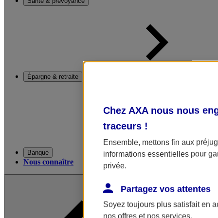
Santé & prévoyance
Épargne & retraite
Chez AXA nous nous enga
traceurs
!
Ensemble, mettons fin aux préjugé
Banque
informations essentielles pour gar
Nous connaître
privée.
Partagez vos attentes
Soyez toujours plus satisfait en 
nos offres et nos services.