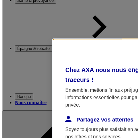
Santé & prévoyance
Épargne & retraite
Chez AXA nous nous enga
traceurs
!
Ensemble, mettons fin aux préjugé
Banque
informations essentielles pour gar
Nous connaître
privée.
Partagez vos attentes
Soyez toujours plus satisfait en 
nos offres et nos services.