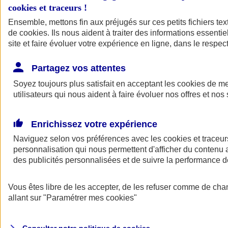
cookies et traceurs
!
Ensemble, mettons fin aux préjugés sur ces petits fichiers te
de
cookies
. Ils nous aident à traiter des informations essentie
site et faire évoluer votre expérience en ligne, dans le respect
Partagez vos attentes
Assurance Auto
Soyez toujours plus satisfait en acceptant les
Retour à la section précédente
cookies
de mes
utilisateurs qui nous aident à faire évoluer nos offres et nos 
Fermer le menu principal
Enrichissez votre expérience
Naviguez selon vos préférences avec les
cookies et traceur
personnalisation qui nous permettent d'afficher du contenu a
des publicités personnalisées et de suivre la performance
Vous êtes libre de les accepter, de les refuser comme de cha
Assurance auto
allant sur
"Paramétrer mes
cookies
"
Assurance jeune conducteur
Assurance forfait km
Assurance véhicule de collection
Assurance monospace