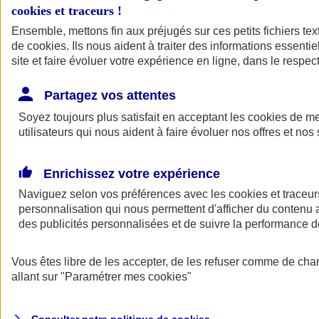
cookies et traceurs
!
Ensemble, mettons fin aux préjugés sur ces petits fichiers te
de
cookies
. Ils nous aident à traiter des informations essentie
site et faire évoluer votre expérience en ligne, dans le respect
Partagez vos attentes
Assurance Auto
Soyez toujours plus satisfait en acceptant les
Retour à la section précédente
cookies
de mes
utilisateurs qui nous aident à faire évoluer nos offres et nos 
Fermer le menu principal
Enrichissez votre expérience
Naviguez selon vos préférences avec les
cookies et traceur
personnalisation qui nous permettent d'afficher du contenu a
des publicités personnalisées et de suivre la performance
Vous êtes libre de les accepter, de les refuser comme de cha
Assurance auto
allant sur
"Paramétrer mes
cookies
"
Assurance jeune conducteur
Assurance forfait km
Assurance véhicule de collection
Assurance monospace