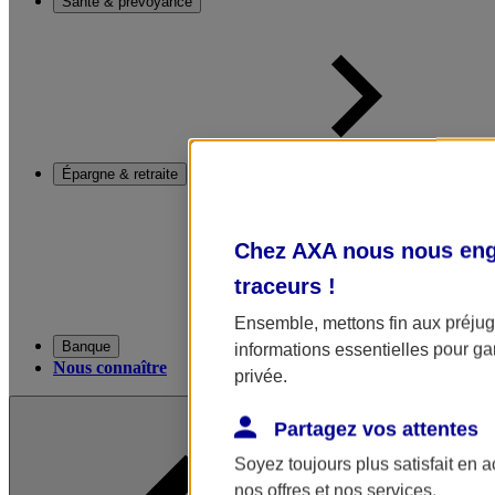
Santé & prévoyance
Épargne & retraite
Chez AXA nous nous enga
traceurs
!
Ensemble, mettons fin aux préjugé
Banque
informations essentielles pour gar
Nous connaître
privée.
Partagez vos attentes
Soyez toujours plus satisfait en 
nos offres et nos services.