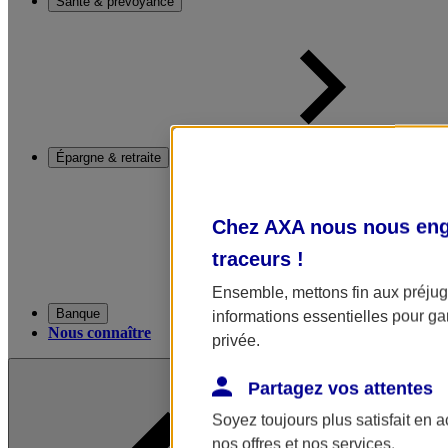
Santé & prévoyance
Épargne & retraite
Chez AXA nous nous enga
traceurs
!
Ensemble, mettons fin aux préjugé
Banque
informations essentielles pour gar
Nous connaître
privée.
Partagez vos attentes
Soyez toujours plus satisfait en 
nos offres et nos services.