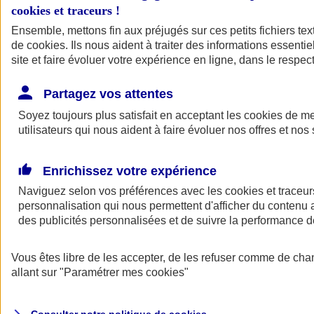
cookies et traceurs
!
Ensemble, mettons fin aux préjugés sur ces petits fichiers te
de
cookies
. Ils nous aident à traiter des informations essentie
site et faire évoluer votre expérience en ligne, dans le respect
Partagez vos attentes
Assurance Auto
Soyez toujours plus satisfait en acceptant les
Retour à la section précédente
cookies
de mes
utilisateurs qui nous aident à faire évoluer nos offres et nos 
Fermer le menu principal
Enrichissez votre expérience
Naviguez selon vos préférences avec les
cookies et traceur
personnalisation qui nous permettent d'afficher du contenu a
des publicités personnalisées et de suivre la performance
Vous êtes libre de les accepter, de les refuser comme de cha
Assurance auto
allant sur
"Paramétrer mes
cookies
"
Assurance jeune conducteur
Assurance forfait km
Assurance véhicule de collection
Assurance monospace