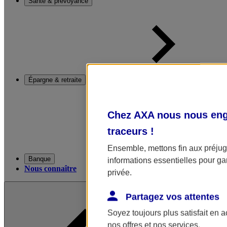
Santé & prévoyance
Épargne & retraite
Chez AXA nous nous enga
traceurs
!
Ensemble, mettons fin aux préjugé
Banque
informations essentielles pour gar
Nous connaître
privée.
Partagez vos attentes
Soyez toujours plus satisfait en 
nos offres et nos services.