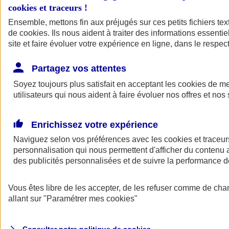
cookies et traceurs
!
Ensemble, mettons fin aux préjugés sur ces petits fichiers te
de
cookies
. Ils nous aident à traiter des informations essentie
site et faire évoluer votre expérience en ligne, dans le respect
Partagez vos attentes
Assurance Auto
Soyez toujours plus satisfait en acceptant les
Retour à la section précédente
cookies
de mes
utilisateurs qui nous aident à faire évoluer nos offres et nos 
Fermer le menu principal
Enrichissez votre expérience
Naviguez selon vos préférences avec les
cookies et traceur
personnalisation qui nous permettent d'afficher du contenu a
des publicités personnalisées et de suivre la performance
Vous êtes libre de les accepter, de les refuser comme de cha
Assurance auto
allant sur
"Paramétrer mes
cookies
"
Assurance jeune conducteur
Assurance forfait km
Assurance véhicule de collection
Assurance monospace