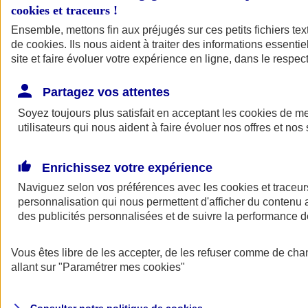
cookies et traceurs
!
Ensemble, mettons fin aux préjugés sur ces petits fichiers te
de
cookies
. Ils nous aident à traiter des informations essentie
site et faire évoluer votre expérience en ligne, dans le respect
Partagez vos attentes
Assurance Auto
Soyez toujours plus satisfait en acceptant les
Retour à la section précédente
cookies
de mes
utilisateurs qui nous aident à faire évoluer nos offres et nos 
Fermer le menu principal
Enrichissez votre expérience
Naviguez selon vos préférences avec les
cookies et traceur
personnalisation qui nous permettent d'afficher du contenu a
des publicités personnalisées et de suivre la performance
Vous êtes libre de les accepter, de les refuser comme de cha
Assurance auto
allant sur
"Paramétrer mes
cookies
"
Assurance jeune conducteur
Assurance forfait km
Assurance véhicule de collection
Assurance monospace