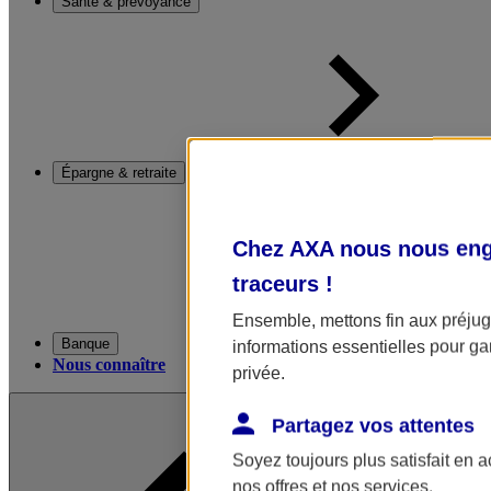
Santé & prévoyance
Épargne & retraite
Chez AXA nous nous enga
traceurs
!
Ensemble, mettons fin aux préjugé
Banque
informations essentielles pour gar
Nous connaître
privée.
Partagez vos attentes
Soyez toujours plus satisfait en 
nos offres et nos services.