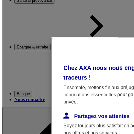
Santé & prévoyance
Épargne & retraite
Chez AXA nous nous enga
traceurs
!
Ensemble, mettons fin aux préjugé
Banque
informations essentielles pour gar
Nous connaître
privée.
Partagez vos attentes
Soyez toujours plus satisfait en 
nos offres et nos services.