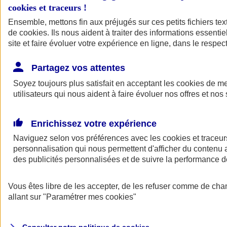
cookies et traceurs
!
Ensemble, mettons fin aux préjugés sur ces petits fichiers te
de
cookies
. Ils nous aident à traiter des informations essentie
site et faire évoluer votre expérience en ligne, dans le respect
Partagez vos attentes
Assurance Auto
Soyez toujours plus satisfait en acceptant les
Retour à la section précédente
cookies
de mes
utilisateurs qui nous aident à faire évoluer nos offres et nos 
Fermer le menu principal
Enrichissez votre expérience
Naviguez selon vos préférences avec les
cookies et traceur
personnalisation qui nous permettent d'afficher du contenu a
des publicités personnalisées et de suivre la performance
Vous êtes libre de les accepter, de les refuser comme de cha
Assurance auto
allant sur
"Paramétrer mes
cookies
"
Assurance jeune conducteur
Assurance forfait km
Assurance véhicule de collection
Assurance monospace