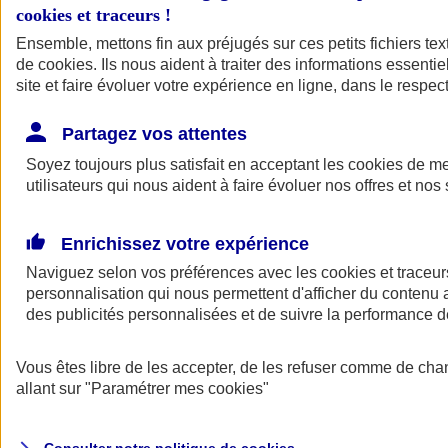
cookies et traceurs
!
Ensemble, mettons fin aux préjugés sur ces petits fichiers te
de
cookies
. Ils nous aident à traiter des informations essentie
site et faire évoluer votre expérience en ligne, dans le respect
Partagez vos attentes
Assurance Auto
Soyez toujours plus satisfait en acceptant les
Retour à la section précédente
cookies
de mes
utilisateurs qui nous aident à faire évoluer nos offres et nos 
Fermer le menu principal
Enrichissez votre expérience
Naviguez selon vos préférences avec les
cookies et traceur
personnalisation qui nous permettent d'afficher du contenu a
des publicités personnalisées et de suivre la performance
Vous êtes libre de les accepter, de les refuser comme de cha
Assurance auto
allant sur
"Paramétrer mes
cookies
"
Assurance jeune conducteur
Assurance forfait km
Assurance véhicule de collection
Assurance monospace