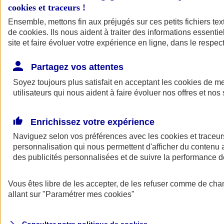
cookies et traceurs
!
Ensemble, mettons fin aux préjugés sur ces petits fichiers te
de
cookies
. Ils nous aident à traiter des informations essentie
site et faire évoluer votre expérience en ligne, dans le respect
Partagez vos attentes
Assurance Auto
Soyez toujours plus satisfait en acceptant les
Retour à la section précédente
cookies
de mes
utilisateurs qui nous aident à faire évoluer nos offres et nos 
Fermer le menu principal
Enrichissez votre expérience
Naviguez selon vos préférences avec les
cookies et traceur
personnalisation qui nous permettent d'afficher du contenu a
des publicités personnalisées et de suivre la performance
Vous êtes libre de les accepter, de les refuser comme de cha
Assurance auto
allant sur
"Paramétrer mes
cookies
"
Assurance jeune conducteur
Assurance forfait km
Assurance véhicule de collection
Assurance monospace