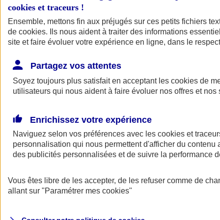
cookies et traceurs
!
Ensemble, mettons fin aux préjugés sur ces petits fichiers te
de
cookies
. Ils nous aident à traiter des informations essentie
site et faire évoluer votre expérience en ligne, dans le respect
Partagez vos attentes
Assurance Auto
Soyez toujours plus satisfait en acceptant les
Retour à la section précédente
cookies
de mes
utilisateurs qui nous aident à faire évoluer nos offres et nos 
Fermer le menu principal
Enrichissez votre expérience
Naviguez selon vos préférences avec les
cookies et traceur
personnalisation qui nous permettent d'afficher du contenu a
des publicités personnalisées et de suivre la performance
Vous êtes libre de les accepter, de les refuser comme de cha
Assurance auto
allant sur
"Paramétrer mes
cookies
"
Assurance jeune conducteur
Assurance forfait km
Assurance véhicule de collection
Assurance monospace