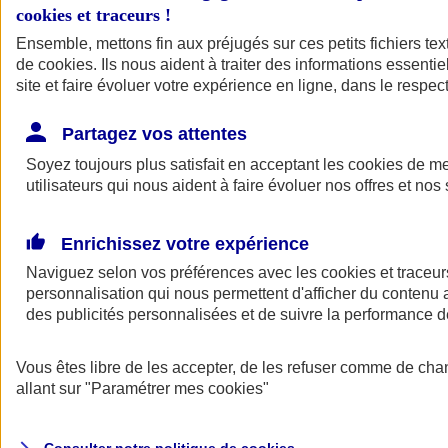
cookies et traceurs
!
Ensemble, mettons fin aux préjugés sur ces petits fichiers te
de
cookies
. Ils nous aident à traiter des informations essentie
site et faire évoluer votre expérience en ligne, dans le respect
Partagez vos attentes
Assurance Auto
Soyez toujours plus satisfait en acceptant les
Retour à la section précédente
cookies
de mes
utilisateurs qui nous aident à faire évoluer nos offres et nos 
Fermer le menu principal
Enrichissez votre expérience
Naviguez selon vos préférences avec les
cookies et traceur
personnalisation qui nous permettent d'afficher du contenu a
des publicités personnalisées et de suivre la performance
Vous êtes libre de les accepter, de les refuser comme de cha
Assurance auto
allant sur
"Paramétrer mes
cookies
"
Assurance jeune conducteur
Assurance forfait km
Assurance véhicule de collection
Assurance monospace