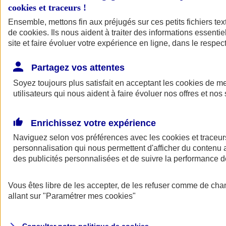
cookies et traceurs
!
Ensemble, mettons fin aux préjugés sur ces petits fichiers te
de
cookies
. Ils nous aident à traiter des informations essentie
site et faire évoluer votre expérience en ligne, dans le respect
Partagez vos attentes
Assurance Auto
Soyez toujours plus satisfait en acceptant les
Retour à la section précédente
cookies
de mes
utilisateurs qui nous aident à faire évoluer nos offres et nos 
Fermer le menu principal
Enrichissez votre expérience
Naviguez selon vos préférences avec les
cookies et traceur
personnalisation qui nous permettent d'afficher du contenu a
des publicités personnalisées et de suivre la performance
Vous êtes libre de les accepter, de les refuser comme de cha
Assurance auto
allant sur
"Paramétrer mes
cookies
"
Assurance jeune conducteur
Assurance forfait km
Assurance véhicule de collection
Assurance monospace