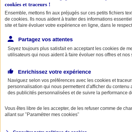
cookies et traceurs
!
Ensemble, mettons fin aux préjugés sur ces petits fichiers te
de
cookies
. Ils nous aident à traiter des informations essentie
site et faire évoluer votre expérience en ligne, dans le respect
Partagez vos attentes
Assurance Auto
Soyez toujours plus satisfait en acceptant les
Retour à la section précédente
cookies
de mes
utilisateurs qui nous aident à faire évoluer nos offres et nos 
Fermer le menu principal
Enrichissez votre expérience
Naviguez selon vos préférences avec les
cookies et traceur
personnalisation qui nous permettent d'afficher du contenu a
des publicités personnalisées et de suivre la performance
Vous êtes libre de les accepter, de les refuser comme de cha
Assurance auto
allant sur
"Paramétrer mes
cookies
"
Assurance jeune conducteur
Assurance forfait km
Assurance véhicule de collection
Assurance monospace