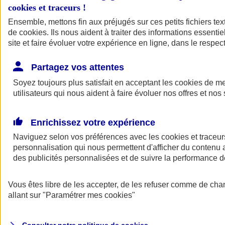
cookies et traceurs
!
Ensemble, mettons fin aux préjugés sur ces petits fichiers te
de
cookies
. Ils nous aident à traiter des informations essentie
site et faire évoluer votre expérience en ligne, dans le respect
Partagez vos attentes
Assurance Auto
Soyez toujours plus satisfait en acceptant les
Retour à la section précédente
cookies
de mes
utilisateurs qui nous aident à faire évoluer nos offres et nos 
Fermer le menu principal
Enrichissez votre expérience
Naviguez selon vos préférences avec les
cookies et traceur
personnalisation qui nous permettent d'afficher du contenu a
des publicités personnalisées et de suivre la performance
Vous êtes libre de les accepter, de les refuser comme de cha
Assurance auto
allant sur
"Paramétrer mes
cookies
"
Assurance jeune conducteur
Assurance forfait km
Assurance véhicule de collection
Assurance monospace