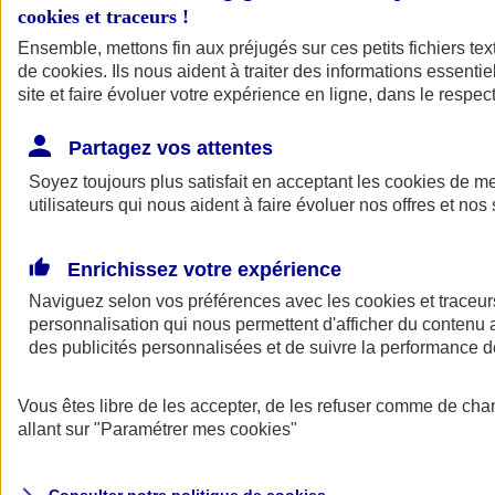
cookies et traceurs
!
Ensemble, mettons fin aux préjugés sur ces petits fichiers te
de
cookies
. Ils nous aident à traiter des informations essentie
site et faire évoluer votre expérience en ligne, dans le respect
Partagez vos attentes
Assurance Auto
Soyez toujours plus satisfait en acceptant les
Retour à la section précédente
cookies
de mes
utilisateurs qui nous aident à faire évoluer nos offres et nos 
Fermer le menu principal
Enrichissez votre expérience
Naviguez selon vos préférences avec les
cookies et traceur
personnalisation qui nous permettent d'afficher du contenu a
des publicités personnalisées et de suivre la performance
Vous êtes libre de les accepter, de les refuser comme de cha
Assurance auto
allant sur
"Paramétrer mes
cookies
"
Assurance jeune conducteur
Assurance forfait km
Assurance véhicule de collection
Assurance monospace