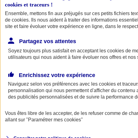
cookies et traceurs
!
Ensemble, mettons fin aux préjugés sur ces petits fichiers te
de
cookies
. Ils nous aident à traiter des informations essentie
site et faire évoluer votre expérience en ligne, dans le respect
Partagez vos attentes
Assurance Auto
Soyez toujours plus satisfait en acceptant les
Retour à la section précédente
cookies
de mes
utilisateurs qui nous aident à faire évoluer nos offres et nos 
Fermer le menu principal
Enrichissez votre expérience
Naviguez selon vos préférences avec les
cookies et traceur
personnalisation qui nous permettent d'afficher du contenu a
des publicités personnalisées et de suivre la performance
Vous êtes libre de les accepter, de les refuser comme de cha
Assurance auto
allant sur
"Paramétrer mes
cookies
"
Assurance jeune conducteur
Assurance forfait km
Assurance véhicule de collection
Assurance monospace