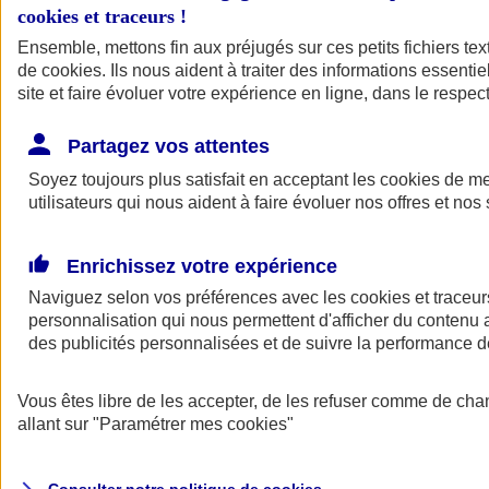
cookies et traceurs
!
Ensemble, mettons fin aux préjugés sur ces petits fichiers te
de
cookies
. Ils nous aident à traiter des informations essentie
site et faire évoluer votre expérience en ligne, dans le respect
Partagez vos attentes
Assurance Auto
Soyez toujours plus satisfait en acceptant les
Retour à la section précédente
cookies
de mes
utilisateurs qui nous aident à faire évoluer nos offres et nos 
Fermer le menu principal
Enrichissez votre expérience
Naviguez selon vos préférences avec les
cookies et traceur
personnalisation qui nous permettent d'afficher du contenu a
des publicités personnalisées et de suivre la performance
Vous êtes libre de les accepter, de les refuser comme de cha
Assurance auto
allant sur
"Paramétrer mes
cookies
"
Assurance jeune conducteur
Assurance forfait km
Assurance véhicule de collection
Assurance monospace