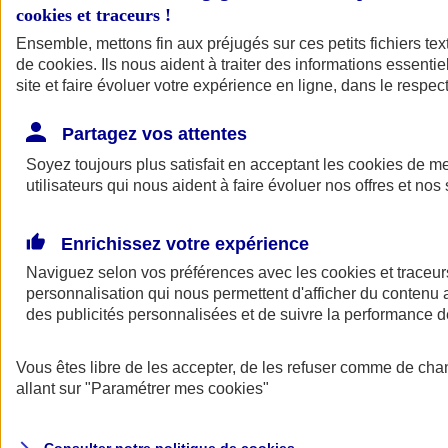
cookies et traceurs
!
Ensemble, mettons fin aux préjugés sur ces petits fichiers te
de
cookies
. Ils nous aident à traiter des informations essentie
site et faire évoluer votre expérience en ligne, dans le respect
Partagez vos attentes
Assurance Auto
Soyez toujours plus satisfait en acceptant les
Retour à la section précédente
cookies
de mes
utilisateurs qui nous aident à faire évoluer nos offres et nos 
Fermer le menu principal
Enrichissez votre expérience
Naviguez selon vos préférences avec les
cookies et traceur
personnalisation qui nous permettent d'afficher du contenu a
des publicités personnalisées et de suivre la performance
Vous êtes libre de les accepter, de les refuser comme de cha
Assurance auto
allant sur
"Paramétrer mes
cookies
"
Assurance jeune conducteur
Assurance forfait km
Assurance véhicule de collection
Assurance monospace