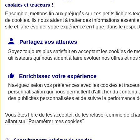
cookies et traceurs
!
Ensemble, mettons fin aux préjugés sur ces petits fichiers te
de
cookies
. Ils nous aident à traiter des informations essentie
site et faire évoluer votre expérience en ligne, dans le respect
Partagez vos attentes
Assurance Auto
Soyez toujours plus satisfait en acceptant les
Retour à la section précédente
cookies
de mes
utilisateurs qui nous aident à faire évoluer nos offres et nos 
Fermer le menu principal
Enrichissez votre expérience
Naviguez selon vos préférences avec les
cookies et traceur
personnalisation qui nous permettent d'afficher du contenu a
des publicités personnalisées et de suivre la performance
Vous êtes libre de les accepter, de les refuser comme de cha
Assurance auto
allant sur
"Paramétrer mes
cookies
"
Assurance jeune conducteur
Assurance forfait km
Assurance véhicule de collection
Assurance monospace