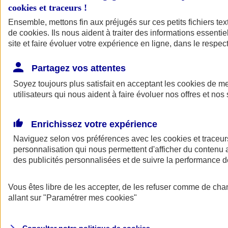
cookies et traceurs
!
Ensemble, mettons fin aux préjugés sur ces petits fichiers te
de
cookies
. Ils nous aident à traiter des informations essentie
site et faire évoluer votre expérience en ligne, dans le respect
Partagez vos attentes
Assurance Auto
Soyez toujours plus satisfait en acceptant les
Retour à la section précédente
cookies
de mes
utilisateurs qui nous aident à faire évoluer nos offres et nos 
Fermer le menu principal
Enrichissez votre expérience
Naviguez selon vos préférences avec les
cookies et traceur
personnalisation qui nous permettent d'afficher du contenu a
des publicités personnalisées et de suivre la performance
Vous êtes libre de les accepter, de les refuser comme de cha
Assurance auto
allant sur
"Paramétrer mes
cookies
"
Assurance jeune conducteur
Assurance forfait km
Assurance véhicule de collection
Assurance monospace