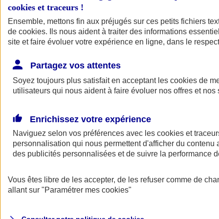
cookies et traceurs
!
Ensemble, mettons fin aux préjugés sur ces petits fichiers te
de
cookies
. Ils nous aident à traiter des informations essentie
site et faire évoluer votre expérience en ligne, dans le respect
Partagez vos attentes
Assurance Auto
Soyez toujours plus satisfait en acceptant les
Retour à la section précédente
cookies
de mes
utilisateurs qui nous aident à faire évoluer nos offres et nos 
Fermer le menu principal
Enrichissez votre expérience
Naviguez selon vos préférences avec les
cookies et traceur
personnalisation qui nous permettent d'afficher du contenu a
des publicités personnalisées et de suivre la performance
Vous êtes libre de les accepter, de les refuser comme de cha
Assurance auto
allant sur
"Paramétrer mes
cookies
"
Assurance jeune conducteur
Assurance forfait km
Assurance véhicule de collection
Assurance monospace