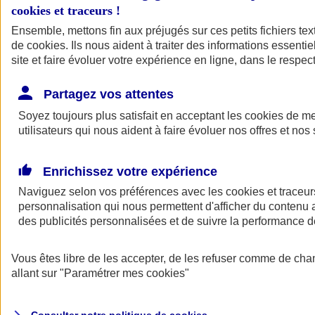
cookies et traceurs
!
Ensemble, mettons fin aux préjugés sur ces petits fichiers te
de
cookies
. Ils nous aident à traiter des informations essentie
site et faire évoluer votre expérience en ligne, dans le respect
Partagez vos attentes
Assurance Auto
Soyez toujours plus satisfait en acceptant les
Retour à la section précédente
cookies
de mes
utilisateurs qui nous aident à faire évoluer nos offres et nos 
Fermer le menu principal
Enrichissez votre expérience
Naviguez selon vos préférences avec les
cookies et traceur
personnalisation qui nous permettent d'afficher du contenu a
des publicités personnalisées et de suivre la performance
Vous êtes libre de les accepter, de les refuser comme de cha
Assurance auto
allant sur
"Paramétrer mes
cookies
"
Assurance jeune conducteur
Assurance forfait km
Assurance véhicule de collection
Assurance monospace