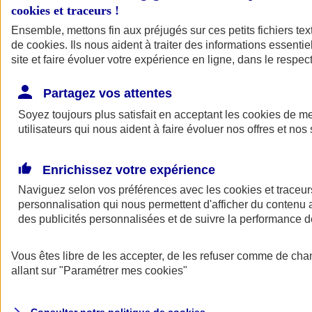
cookies et traceurs
!
Ensemble, mettons fin aux préjugés sur ces petits fichiers te
de
cookies
. Ils nous aident à traiter des informations essentie
site et faire évoluer votre expérience en ligne, dans le respect
Partagez vos attentes
Assurance Auto
Soyez toujours plus satisfait en acceptant les
Retour à la section précédente
cookies
de mes
utilisateurs qui nous aident à faire évoluer nos offres et nos 
Fermer le menu principal
Enrichissez votre expérience
Naviguez selon vos préférences avec les
cookies et traceur
personnalisation qui nous permettent d'afficher du contenu a
des publicités personnalisées et de suivre la performance
Vous êtes libre de les accepter, de les refuser comme de cha
Assurance auto
allant sur
"Paramétrer mes
cookies
"
Assurance jeune conducteur
Assurance forfait km
Assurance véhicule de collection
Assurance monospace