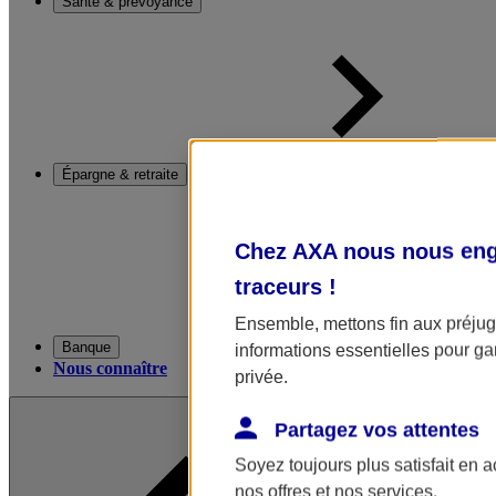
Santé & prévoyance
Épargne & retraite
Chez AXA nous nous enga
traceurs
!
Ensemble, mettons fin aux préjugé
Banque
informations essentielles pour gar
Nous connaître
privée.
Partagez vos attentes
Soyez toujours plus satisfait en 
nos offres et nos services.