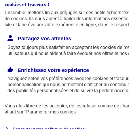
cookies et traceurs
!
Ensemble, mettons fin aux préjugés sur ces petits fichiers te
de
cookies
. Ils nous aident à traiter des informations essentie
site et faire évoluer votre expérience en ligne, dans le respect
Partagez vos attentes
Assurance Auto
Soyez toujours plus satisfait en acceptant les
Retour à la section précédente
cookies
de mes
utilisateurs qui nous aident à faire évoluer nos offres et nos 
Fermer le menu principal
Enrichissez votre expérience
Naviguez selon vos préférences avec les
cookies et traceur
personnalisation qui nous permettent d'afficher du contenu a
des publicités personnalisées et de suivre la performance
Vous êtes libre de les accepter, de les refuser comme de cha
Assurance auto
allant sur
"Paramétrer mes
cookies
"
Assurance jeune conducteur
Assurance forfait km
Assurance véhicule de collection
Assurance monospace