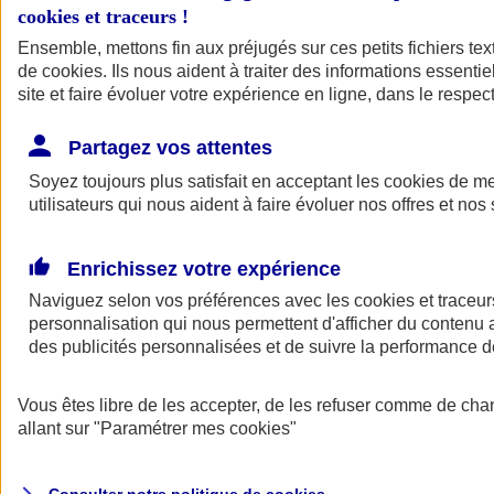
cookies et traceurs
!
Ensemble, mettons fin aux préjugés sur ces petits fichiers te
de
cookies
. Ils nous aident à traiter des informations essentie
site et faire évoluer votre expérience en ligne, dans le respect
Partagez vos attentes
Assurance Auto
Soyez toujours plus satisfait en acceptant les
Retour à la section précédente
cookies
de mes
utilisateurs qui nous aident à faire évoluer nos offres et nos 
Fermer le menu principal
Enrichissez votre expérience
Naviguez selon vos préférences avec les
cookies et traceur
personnalisation qui nous permettent d'afficher du contenu a
des publicités personnalisées et de suivre la performance
Vous êtes libre de les accepter, de les refuser comme de cha
Assurance auto
allant sur
"Paramétrer mes
cookies
"
Assurance jeune conducteur
Assurance forfait km
Assurance véhicule de collection
Assurance monospace