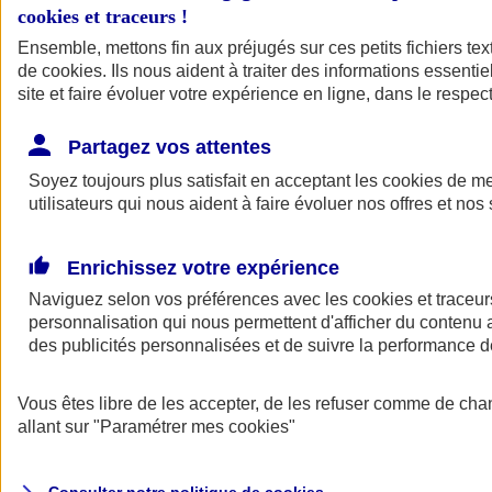
cookies et traceurs
!
Ensemble, mettons fin aux préjugés sur ces petits fichiers te
de
cookies
. Ils nous aident à traiter des informations essentie
site et faire évoluer votre expérience en ligne, dans le respect
Partagez vos attentes
Assurance Auto
Soyez toujours plus satisfait en acceptant les
Retour à la section précédente
cookies
de mes
utilisateurs qui nous aident à faire évoluer nos offres et nos 
Fermer le menu principal
Enrichissez votre expérience
Naviguez selon vos préférences avec les
cookies et traceur
personnalisation qui nous permettent d'afficher du contenu a
des publicités personnalisées et de suivre la performance
Vous êtes libre de les accepter, de les refuser comme de cha
Assurance auto
allant sur
"Paramétrer mes
cookies
"
Assurance jeune conducteur
Assurance forfait km
Assurance véhicule de collection
Assurance monospace