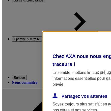
Santé & prévoyance
Épargne & retraite
Chez AXA nous nous enga
traceurs
!
Ensemble, mettons fin aux préjugé
Banque
informations essentielles pour gar
Nous connaître
privée.
Partagez vos attentes
Soyez toujours plus satisfait en 
nos offres et nos services.