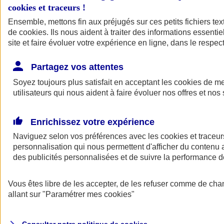
cookies et traceurs
!
Ensemble, mettons fin aux préjugés sur ces petits fichiers te
de
cookies
. Ils nous aident à traiter des informations essentie
site et faire évoluer votre expérience en ligne, dans le respect
Partagez vos attentes
Assurance Auto
Soyez toujours plus satisfait en acceptant les
Retour à la section précédente
cookies
de mes
utilisateurs qui nous aident à faire évoluer nos offres et nos 
Fermer le menu principal
Enrichissez votre expérience
Naviguez selon vos préférences avec les
cookies et traceur
personnalisation qui nous permettent d'afficher du contenu a
des publicités personnalisées et de suivre la performance
Vous êtes libre de les accepter, de les refuser comme de cha
Assurance auto
allant sur
"Paramétrer mes
cookies
"
Assurance jeune conducteur
Assurance forfait km
Assurance véhicule de collection
Assurance monospace