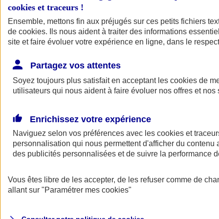
cookies et traceurs
!
Ensemble, mettons fin aux préjugés sur ces petits fichiers te
de
cookies
. Ils nous aident à traiter des informations essentie
site et faire évoluer votre expérience en ligne, dans le respect
Partagez vos attentes
Assurance Auto
Soyez toujours plus satisfait en acceptant les
Retour à la section précédente
cookies
de mes
utilisateurs qui nous aident à faire évoluer nos offres et nos 
Fermer le menu principal
Enrichissez votre expérience
Naviguez selon vos préférences avec les
cookies et traceur
personnalisation qui nous permettent d'afficher du contenu a
des publicités personnalisées et de suivre la performance
Vous êtes libre de les accepter, de les refuser comme de cha
Assurance auto
allant sur
"Paramétrer mes
cookies
"
Assurance jeune conducteur
Assurance forfait km
Assurance véhicule de collection
Assurance monospace