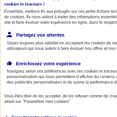
cookies et traceurs
!
Ensemble, mettons fin aux préjugés sur ces petits fichiers te
de
cookies
. Ils nous aident à traiter des informations essentie
site et faire évoluer votre expérience en ligne, dans le respect
Partagez vos attentes
Assurance Auto
Soyez toujours plus satisfait en acceptant les
Retour à la section précédente
cookies
de mes
utilisateurs qui nous aident à faire évoluer nos offres et nos 
Fermer le menu principal
Enrichissez votre expérience
Naviguez selon vos préférences avec les
cookies et traceur
personnalisation qui nous permettent d'afficher du contenu a
des publicités personnalisées et de suivre la performance
Vous êtes libre de les accepter, de les refuser comme de cha
Assurance auto
allant sur
"Paramétrer mes
cookies
"
Assurance jeune conducteur
Assurance forfait km
Assurance véhicule de collection
Assurance monospace