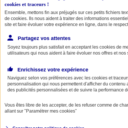
cookies et traceurs
!
Ensemble, mettons fin aux préjugés sur ces petits fichiers te
de
cookies
. Ils nous aident à traiter des informations essentie
site et faire évoluer votre expérience en ligne, dans le respect
Partagez vos attentes
Assurance Auto
Soyez toujours plus satisfait en acceptant les
Retour à la section précédente
cookies
de mes
utilisateurs qui nous aident à faire évoluer nos offres et nos 
Fermer le menu principal
Enrichissez votre expérience
Naviguez selon vos préférences avec les
cookies et traceur
personnalisation qui nous permettent d'afficher du contenu a
des publicités personnalisées et de suivre la performance
Vous êtes libre de les accepter, de les refuser comme de cha
Assurance auto
allant sur
"Paramétrer mes
cookies
"
Assurance jeune conducteur
Assurance forfait km
Assurance véhicule de collection
Assurance monospace