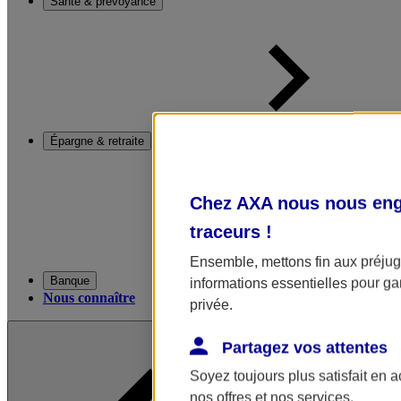
Santé & prévoyance
Épargne & retraite
Chez AXA nous nous enga
traceurs
!
Ensemble, mettons fin aux préjugé
Banque
informations essentielles pour gar
Nous connaître
privée.
Partagez vos attentes
Soyez toujours plus satisfait en 
nos offres et nos services.