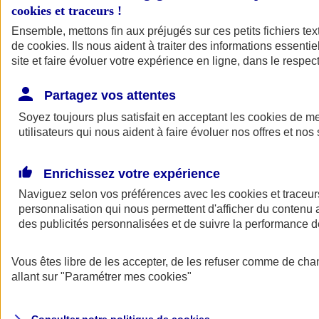
cookies et traceurs
!
Ensemble, mettons fin aux préjugés sur ces petits fichiers te
de
cookies
. Ils nous aident à traiter des informations essentie
site et faire évoluer votre expérience en ligne, dans le respect
Partagez vos attentes
Assurance Auto
Soyez toujours plus satisfait en acceptant les
Retour à la section précédente
cookies
de mes
utilisateurs qui nous aident à faire évoluer nos offres et nos 
Fermer le menu principal
Enrichissez votre expérience
Naviguez selon vos préférences avec les
cookies et traceur
personnalisation qui nous permettent d'afficher du contenu a
des publicités personnalisées et de suivre la performance
Vous êtes libre de les accepter, de les refuser comme de cha
Assurance auto
allant sur
"Paramétrer mes
cookies
"
Assurance jeune conducteur
Assurance forfait km
Assurance véhicule de collection
Assurance monospace