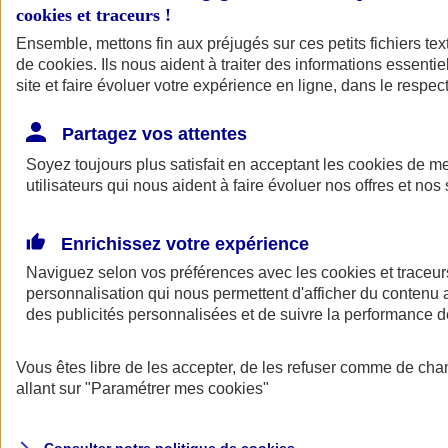
cookies et traceurs
!
Ensemble, mettons fin aux préjugés sur ces petits fichiers te
de
cookies
. Ils nous aident à traiter des informations essentie
site et faire évoluer votre expérience en ligne, dans le respect
Partagez vos attentes
Assurance Auto
Soyez toujours plus satisfait en acceptant les
Retour à la section précédente
cookies
de mes
utilisateurs qui nous aident à faire évoluer nos offres et nos 
Fermer le menu principal
Enrichissez votre expérience
Naviguez selon vos préférences avec les
cookies et traceur
personnalisation qui nous permettent d'afficher du contenu a
des publicités personnalisées et de suivre la performance
Vous êtes libre de les accepter, de les refuser comme de cha
Assurance auto
allant sur
"Paramétrer mes
cookies
"
Assurance jeune conducteur
Assurance forfait km
Assurance véhicule de collection
Assurance monospace