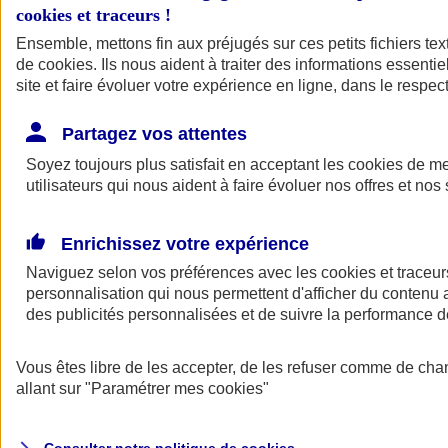
cookies et traceurs
!
Ensemble, mettons fin aux préjugés sur ces petits fichiers te
de
cookies
. Ils nous aident à traiter des informations essentie
site et faire évoluer votre expérience en ligne, dans le respect
Partagez vos attentes
Assurance Auto
Soyez toujours plus satisfait en acceptant les
Retour à la section précédente
cookies
de mes
utilisateurs qui nous aident à faire évoluer nos offres et nos 
Fermer le menu principal
Enrichissez votre expérience
Naviguez selon vos préférences avec les
cookies et traceur
personnalisation qui nous permettent d'afficher du contenu a
des publicités personnalisées et de suivre la performance
Vous êtes libre de les accepter, de les refuser comme de cha
Assurance auto
allant sur
"Paramétrer mes
cookies
"
Assurance jeune conducteur
Assurance forfait km
Assurance véhicule de collection
Assurance monospace