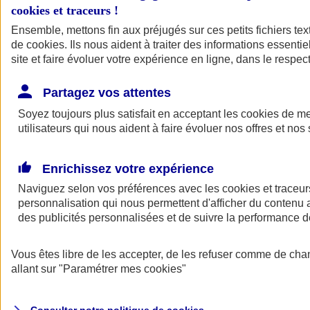
cookies et traceurs
!
Ensemble, mettons fin aux préjugés sur ces petits fichiers te
de
cookies
. Ils nous aident à traiter des informations essentie
site et faire évoluer votre expérience en ligne, dans le respect
Partagez vos attentes
Assurance Auto
Soyez toujours plus satisfait en acceptant les
Retour à la section précédente
cookies
de mes
utilisateurs qui nous aident à faire évoluer nos offres et nos 
Fermer le menu principal
Enrichissez votre expérience
Naviguez selon vos préférences avec les
cookies et traceur
personnalisation qui nous permettent d'afficher du contenu a
des publicités personnalisées et de suivre la performance
Vous êtes libre de les accepter, de les refuser comme de cha
Assurance auto
allant sur
"Paramétrer mes
cookies
"
Assurance jeune conducteur
Assurance forfait km
Assurance véhicule de collection
Assurance monospace