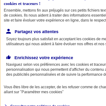
cookies et traceurs
!
Ensemble, mettons fin aux préjugés sur ces petits fichiers te
de
cookies
. Ils nous aident à traiter des informations essentie
site et faire évoluer votre expérience en ligne, dans le respect
Partagez vos attentes
Assurance Auto
Soyez toujours plus satisfait en acceptant les
Retour à la section précédente
cookies
de mes
utilisateurs qui nous aident à faire évoluer nos offres et nos 
Fermer le menu principal
Enrichissez votre expérience
Naviguez selon vos préférences avec les
cookies et traceur
personnalisation qui nous permettent d'afficher du contenu a
des publicités personnalisées et de suivre la performance
Vous êtes libre de les accepter, de les refuser comme de cha
Assurance auto
allant sur
"Paramétrer mes
cookies
"
Assurance jeune conducteur
Assurance forfait km
Assurance véhicule de collection
Assurance monospace