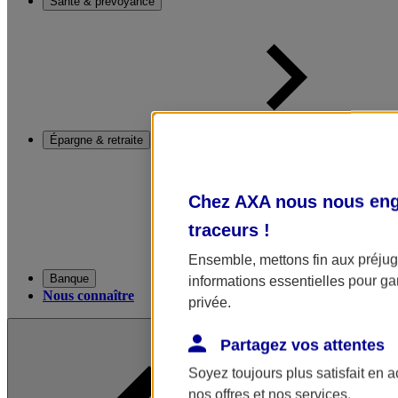
Santé & prévoyance
Épargne & retraite
Chez AXA nous nous enga
traceurs
!
Ensemble, mettons fin aux préjugé
Banque
informations essentielles pour gar
Nous connaître
privée.
Partagez vos attentes
Soyez toujours plus satisfait en 
nos offres et nos services.