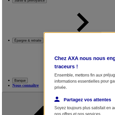
Santé & prévoyance
Épargne & retraite
Chez AXA nous nous enga
traceurs
!
Ensemble, mettons fin aux préjugé
Banque
informations essentielles pour gar
Nous connaître
privée.
Partagez vos attentes
Soyez toujours plus satisfait en 
nos offres et nos services.